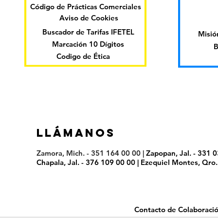
Código de Prácticas Comerciales
Aviso de Cookies
Buscador de Tarifas IFETEL
Misión
Marcación 10 Dígitos
B
Codigo de Ética
LLáMANOS
Zamora, Mich. - 351 164 00 00 |
Zapopan, Jal. - 331 
Chapala, Jal. - 376 109 00 00 | Ezequiel Montes, Qro
Contacto de Colaboració