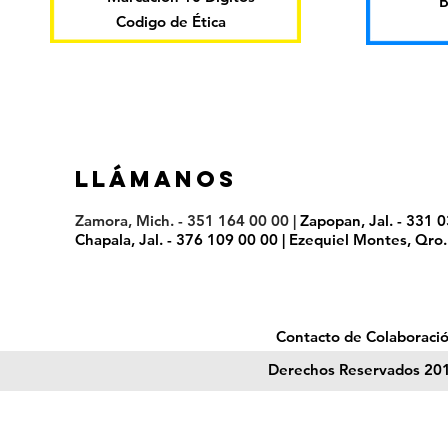
B
Codigo de Ética
LLáMANOS
Zamora, Mich. - 351 164 00 00 |
Zapopan, Jal. - 331 
Chapala, Jal. - 376 109 00 00 | Ezequiel Montes, Qro
Contacto de Colaboració
Derechos Reservados 201