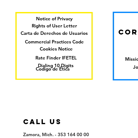
Notice of Privacy
Rights of User Letter
COR
Carta de Derechos de Usuarios
Commercial Practices Code
Cookies Notice
Rate Finder IFETEL
Missio
Dialing 10 Digits
Jo
Codigo de Ética
call us
Zamora, Mich. - 353 164 00 00